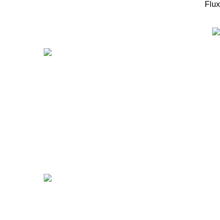
Flux
המוצרים החדיש
ערכה
מיקר
מיקר
99
₪
r 5X
00
₪