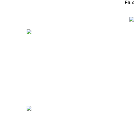
Flux
המוצרים החדיש
ערכה
מיקר
מיקר
99
₪
r 5X
00
₪