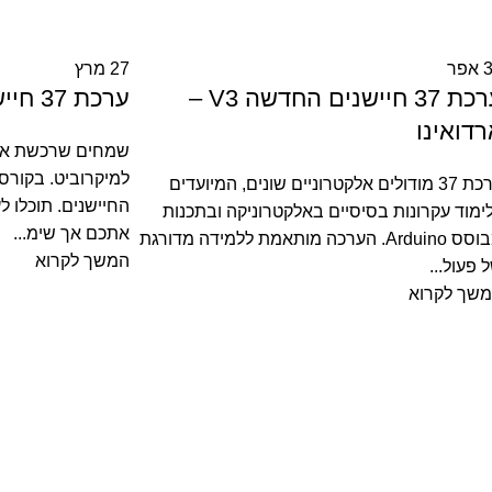
אפר
27
מרץ
ערכת 37 חיישנים החדשה V3 –
ערכת 37 חיישנים החדשה V3
דואינו
למיקרוביט. בקורס
ערכת 37 מודולים אלקטרוניים שונים, המיועדים
החיישנים. תוכלו לע
ימוד עקרונות בסיסיים באלקטרוניקה ובתכנות
אתכם אך שימ...
מבוסס Arduino. הערכה מותאמת ללמידה מדורגת
המשך לקרוא
 פעול...
שך לקרוא