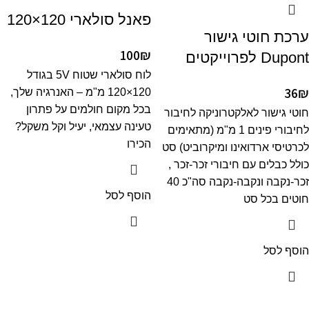
פאנל סולארי 120×120
ערכת חוטי גישור
100
₪
Dupont לפרוייקטים
לוח סולארי שטוח 5V בגודל
36
₪
120×120 מ"מ – האנרגיה שלך,
בכל מקום חולמים על פתרון
חוטי גישור לאלקטרוניקה לחיבור
טעינה עצמאי, יעיל וקל משקל?
לחיבורי פינים 1 מ"מ (מתאימים
הכירו
לכרטיסי ארדואינו ומיקרוביט) סט
כולל כבלים עם חיבורי זכר-זכר ,
זכר-נקבה ונקבה-נקבה סה"כ 40
הוסף לסל
חוטים בכל סט
הוסף לסל