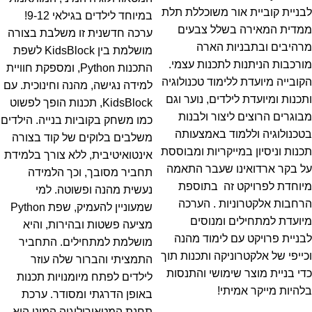
לבניית קוביית אור משוכללת תלת
במיוחד לילדים בגילאי 9-12!
ממדית המאירה בשלל צבעים
ערכה חדשנית זו משלבת בצורה
מרהיבים ובתבניות הארה
מושלמת בין KidsBlock לשפת
מורכבות הניתנות לתכנות עצמי.
התכנות Python, ומספקת חוויית
הקובייה מיועדת ללימוד טכנולוגיה
למידה נגישה, מהנה וחינוכית.
עם
ותכנות ומיועדת לילדים, נוער וגם
KidsBlock, תכנות הופך לפשוט
מבוגרים הרוצים ליצור ולבנות
כמו משחק בקוביות בנייה. הילדים
בטכנולוגיה וללמוד באמצעותה
משלבים בלוקים של קוד בצורה
תכנות וניסיון במייקריות ומבוססת
אינטואיטיבית, ללא צורך בלמידת
על בקר ארדואינו שעבר התאמה
תחביר מסובך, וכך הלמידה
מיוחדת לפרויקט זה בתוספת
נעשית מהנה ופשוטה.
למי
הרחבות אלקטרוניות . הערכה
שמעוניין להעמיק, שפת Python
מיועדת למתחילים ומנוסים
מציעה פשטות ובהירות, והיא
לבניית פרויקט עם לימוד מהנה
מושלמת למתחילים. התחביר
וכייפי של אלקטרוניקה ותכנות תוך
התמציתי והברור שלה עוזר
כדי בניית מוצר שימושי והתנסות
לילדים לפתח מיומנויות תכנות
בלהיות מייקר אמיתי!
באופן הדרגתי ומסודר.
ערכת
תחנת המטאורולוגיה המיני היא