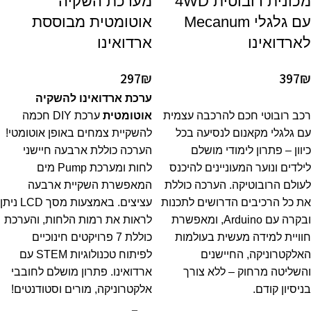
מכונית רובוטית 4WD
מערכת השקיה
עם גלגלי Mecanum
אוטומטית מבוססת
לארדואינו
ארדואינו
297
₪
397
₪
ערכת ארדואינו להשקיה
רכב רובוטי חכם להרכבה עצמית
אוטומטית
ערכת DIY חכמה
עם גלגלי מקאנום לנסיעה בכל
להשקיית צמחים באופן אוטומטי!
כיוון – פתרון לימודי מושלם
הערכה כוללת ארבעה חיישני
לילדים ונוער המעוניינים להיכנס
לחות ומערכת Pump מים
לעולם הרובוטיקה. הערכה כוללת
המאפשרת השקיית ארבעה
את כל הרכיבים הדרושים לתכנות
עציצים. באמצעות מסך LCD ניתן
ובקרה עם Arduino, ומאפשרת
לראות את רמות הלחות, והערכת
חוויית למידה מעשית בעולמות
כוללת 7 פרויקטים חינוכיים
האלקטרוניקה, החיישנים
לפיתוח טכנולוגיות STEM עם
והשליטה מרחוק – ללא צורך
ארדואינו. פתרון מושלם לחובבי
בניסיון קודם.
אלקטרוניקה, מורים וסטודנטים!