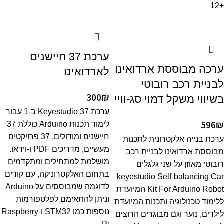
+12
ערכת 37 חיישנים
ערכה מבוססת ארדואינו
לארדואינו
לבניית רכב רובוטי
300
₪
בשיווי משקל דמוי סג-וויי
ערכת Keyestudio 37 ב-1 עבור
596
₪
לימוד תכנות Arduino כוללת 37
חיישנים ומודולים, 37 פרויקטים
ערכת בנייה אלקטרונית לתכנות
מעשיים, מדריכים PDF ו-וידאו.
מבוססת ארדואינו לבניית רכב
מושלמת למתחילים ומתקדמים
רובוטי מאוזן על שני גלגלים
בתחום האלקטרוניקה, עם קודים
keyestudio Self-balancing Car
לדוגמה שמבוססים על Arduino
Kit For Arduino Robot המיועדת
וניתן להתאימם לפלטפורמות
ללימוד טכנולוגיה ותכנות המיועדת
נוספות כמו STM32 ו-Raspberry
לילדים, נוער וגם מבוגרים הרוצים