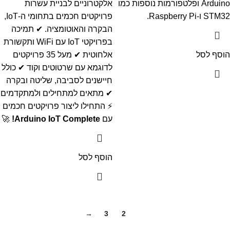
Arduino ופלטפורמות נוספות כמו
אלקטרוניים לבניית עשרות
STM32 ו-Raspberry Pi.
פרויקטים חכמים בתחומי ה-IoT,
הבקרה והאוטומציה.
✔ תמיכה
בפרויקטי IoT עם WiFi ותקשורת
הוסף לסל
אלחוטית
✔ מעל 35 פרויקטים
לדוגמא עם שרטוטים וקוד
✔ כולל
חיישנים לסביבה, שליטה ובקרה
✔ מתאים למתחילים ולמתקדמים
⚡ התחילו ליצור פרויקטים חכמים
עם
Arduino IoT Complete!
🚀
הוסף לסל
→
3
2
1