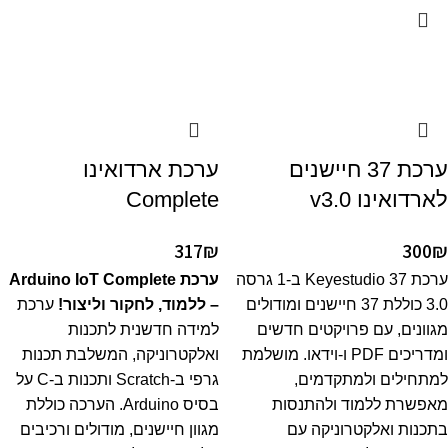
ערכת 37 חיישנים
ערכת ארדואינו
לארדואינו v3.0
Complete
317
₪
300
₪
ערכת Keyestudio 37 ב-1 גרסה
ערכת Arduino IoT Complete
3.0 כוללת 37 חיישנים ומודולים
– ללמוד, לחקור וליצור!
ערכת
מגוונים, עם פרויקטים חדשים
למידה חדשנית לתכנות
ומדריכים PDF ו-וידאו. מושלמת
ואלקטרוניקה, המשלבת תכנות
למתחילים ולמתקדמים,
גרפי ב-Scratch ותכנות ב-C על
מאפשרת ללמוד ולהתנסות
בסיס Arduino. הערכה כוללת
בתכנות ואלקטרוניקה עם
מגוון חיישנים, מודולים ורכיבים