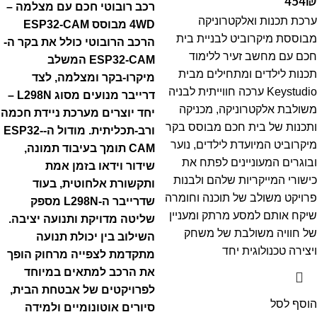
454
₪
רכב רובוטי חכם עם מצלמה –
ערכת תכנות ואלקטרוניקה
4WD מבוסס ESP32-CAM
מבוססת מיקרוביט לבניית בית
הרכב הרובוטי כולל את בקר ה-
חכם עם מחשב זעיר ללימוד
ESP32-CAM המשלב
תכנות לילדים ומתחילים מבית
מיקרו-בקר ומצלמה, לצד
Keystudio ערכה חווייתית לבניה
דרייבר מנועים מסוג L298N –
משולבת אלקטרוניקה, מכניקה
יחד יוצרים מערכת ניידת חכמה
ותכנות של בית חכם מבוסס בקר
ורב-תכליתית.
מודול ה-ESP32-
מיקרוביט המיועדת לילדים, נוער
CAM תומך בעיבוד תמונה,
ובוגרים המעוניינים לפתח את
שידור וידאו בזמן אמת
כישורי המייקריות שלהם ולבנות
ותקשורת אלחוטית, בעוד
פרויקט משולב של תוכנה וחומרה
שדרייבר ה-L298N מספק
שיקח אותם למסע מרתק ומעניין
שליטה מדויקת ותנועה יציבה.
של חוויה משולבת של משחק
השילוב בין יכולת תנועה
ויצירה טכנולוגית יחד
מתקדמת לצפייה מרחוק הופך
את הרכב למתאים במיוחד
לפרויקטים של אבטחת הבית,
הוסף לסל
סיורים אוטונומיים ולמידה