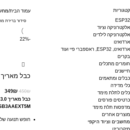
קטגוריות
עמוד הבית
מחשב
ESP32
אלקטרוניקה וציוד
אלקטרוניקה לילדים
-22%
ארדואינו
ארדואינו, ESP32, ראספברי פיי ועוד
בקרים
חומרים מתכלים
חיישנים
כבל מאריך USB 3.0 5m
כבלים ומתאמים
כלי מדידה
349
₪
450
₪
כלים לתלת מימד
כרטיסים פורסים
USB3AAEXT5M
מדפסות תלת מימד
מוצרים אחרים
חופש תנועה של 5 מטר בלי לוותר על מהירו
מחשבים וציוד היקפי
מיקרוביט