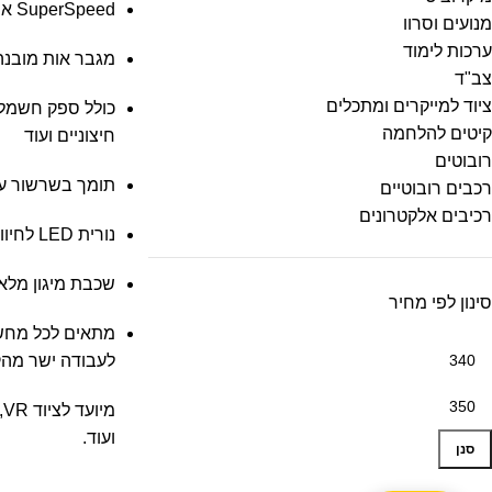
SuperSpeed אמיתי – עד 5Gbps
מנועים וסרוו
ערכות לימוד
מגבר אות מובנה
צב"ד
ציוד למייקרים ומתכלים
קיטים להלחמה
חיצוניים ועוד
רובוטים
תומך בשרשור עד 4 מאריכים (עד 20 
רכבים רובוטיים
רכיבים אלקטרונים
נורית LED לחיווי תקינות
שכבת מיגון מלאה 
סינון לפי מחיר
מתאים לכל מחשב
לעבודה ישר מה
מ
ועוד.
סנן