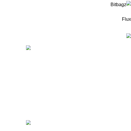
Flux
המוצרים החדיש
ערכה
מיקר
מיקר
99
₪
r 5X