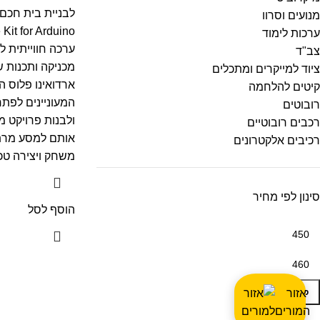
לבניית בית חכם 
מנועים וסרוו
ערכות לימוד
ערכה חווייתית ל
צב"ד
מכניקה ותכנות 
ציוד למייקרים ומתכלים
ארדואינו פלוס המ
קיטים להלחמה
המעוניינים לפתח
רובוטים
ולבנות פרויקט 
רכבים רובוטיים
אותם למסע מרתק
רכיבים אלקטרונים
משחק ויצירה טכנ
סינון לפי מחיר
הוסף לסל
סנן
אזור
המורים