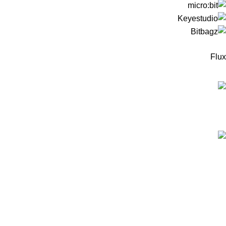
Flux
המוצרים החדישים
ערכה לבניית רובוט עץ מבוסס מיקרוביט למתחילים -
כולל כרטיס מיקרוביט!
299
₪