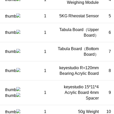
Weighing Module
1
5KG Rheostat Sensor
5
Tabula Board（Upper
1
6
Board）
Tabula Board（Bottom
1
7
Board）
keyestudio R=120mm
1
8
Bearing Acrylic Board
keyestudio 15*11*4
1
Acrylic Board 4mm
9
Spacer
1
50g Weight
10