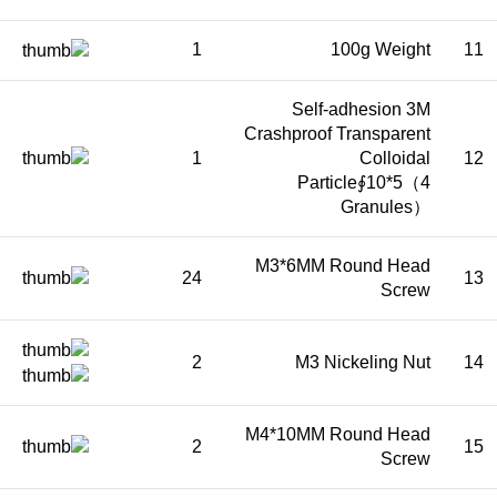
1
100g Weight
11
Self-adhesion 3M
Crashproof Transparent
1
Colloidal
12
Particle∮10*5（4
Granules）
M3*6MM Round Head
24
13
Screw
2
M3 Nickeling Nut
14
M4*10MM Round Head
2
15
Screw