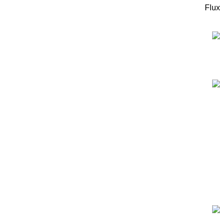
Flux
המוצרים החדישים
ערכה לבניית רובוט עץ מבוסס מיקרוביט למתחילים -
כולל כרטיס מיקרוביט!
299
₪
מדפסת תלת מימד - Flashforge Adventurer 5X