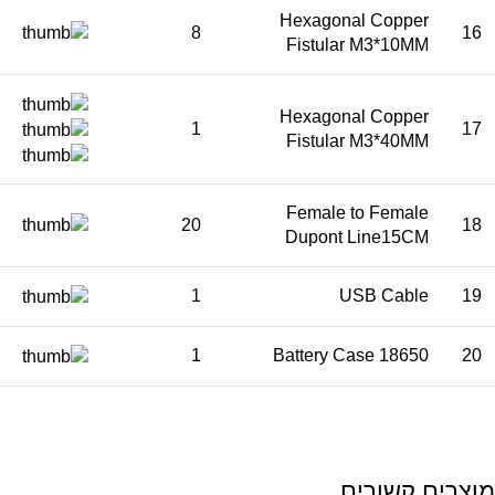
Hexagonal Copper
8
16
Fistular M3*10MM
Hexagonal Copper
1
17
Fistular M3*40MM
Female to Female
20
18
Dupont Line15CM
1
USB Cable
19
1
18650 Battery Case
20
מוצרים קשורים