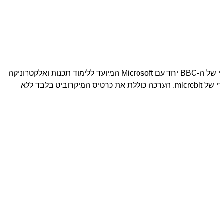
מחשב זעיר ללימוד תכנות רובוטיקה וטכנולוגיה לילדים ערכת רובוטיקה ולימוד תכנות מושלמת לילדים מיקרוביט - micro:bit הינו פיתוח ייחודי של ה-BBC יחד עם Microsoft המיועד ללימוד תכנות ואלקטרוניקה
לילדים. זוהי הפלטפורמה המצליחה, המהנה והיעילה בעולם ללימוד תוכנה וטכנולוגיה לילדים ונוער. מיקרוביט 2 Basic פלוס הינו כרטיס מקורי של microbit. הערכה כוללת את כרטיס המיקרוביט בלבד ללא