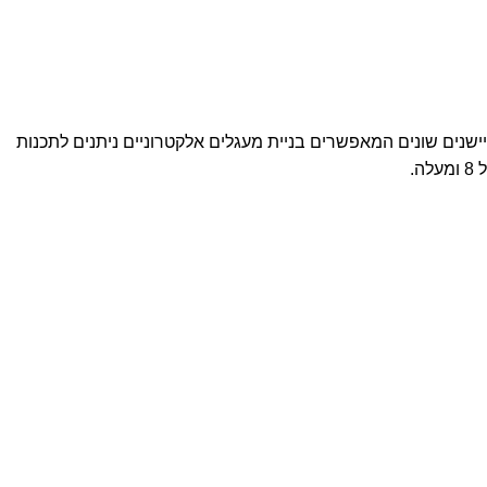
ביט micro:bit יחד עם הרחבות של רכיבי אלקטרוניקה וחיישנים שונים המאפשרים בניית מעגלים אלקטרוניים ניתנים לתכנות