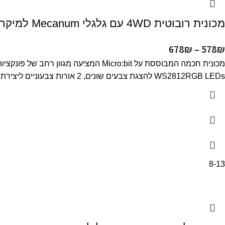
מכונית רובוטית 4WD עם גלגלי Mecanum למיקרוביט
678
₪
–
578
₪
WS2812RGB LEDs להצגת צבעים שונים, 2 אורות צבעוניים ליצירת אורות כיוון למכונית. מוצר זה משתמש בשתי סוללות ליתיום 18650 לאספקת החשמל (לא חלק מהערכה).
8-13