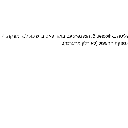
מכונית חכמה המבוססת על Micro:bit המציעה מגוון רחב של פונקציות, כולל חיישן אולטרא-סאונד, מעקב אחר קו, שליטה באינפרא-אדום ושליטה ב-Bluetooth. הוא מגיע עם באזר פאסיבי שיכול לנגן מוזיקה, 4