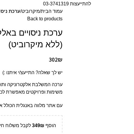
להתייעצות 03-3741319
עמוד הבית
מיקרוביט
ערכת ניסויים באל
Back to products
(ללא מיקרוביט)
302
₪
יש לך שאלה? התייעצ/י איתנו :)
ערכה המשלבת אלקטרוניקה ותוכנ
משימות ופרויקטים מאפשרת לכל
עם אתר מלווה באנגלית הכולל אוס
הוסף
₪
349
לקבל משלוח חינ