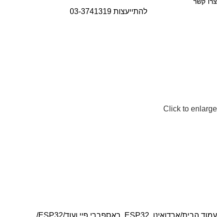
צרו קשר
להתייעצות 03-3741319
Click to enlarge
עמוד הבית
ארדואינו, ESP32, ראספברי פיי ועוד
ESP32