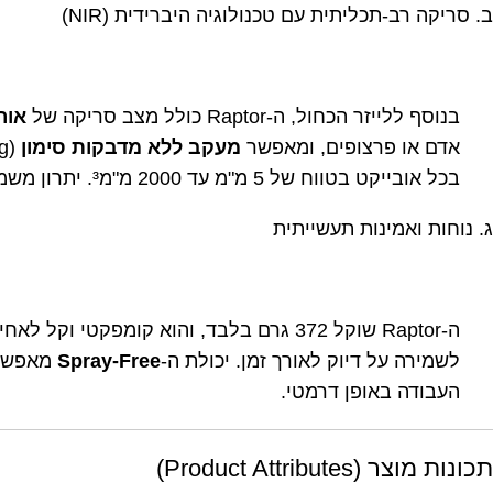
ב. סריקה רב-תכליתית עם טכנולוגיה היברידית (NIR)
בנוסף ללייזר הכחול, ה-Raptor כולל מצב סריקה של
אור 
אדם או פרצופים, ומאפשר
מעקב ללא מדבקות סימון
בכל אובייקט בטווח של
5
מ"מ עד
2000
מ"מ³. יתרון משמעותי נוסף הוא יכולת לכידת
ג. נוחות ואמינות תעשייתית
ה-Raptor שוקל
372
גרם בלבד, והוא קומפקטי וקל לאחיז
לשמירה על דיוק לאורך זמן. יכולת ה-
Spray-Free
העבודה באופן דרמטי.
תכונות מוצר (Product Attributes)