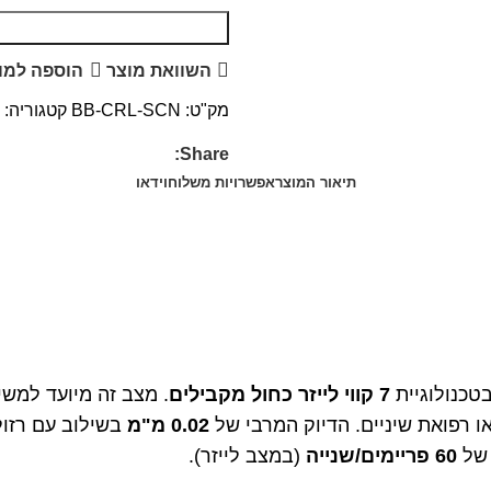
השוואת מוצר
הוספה למו
מק"ט:
BB-CRL-SCN
קטגוריה:
Share:
תיאור המוצר
אפשרויות משלוח
וידאו
7 קווי לייזר כחול מקבילים
. מצב זה מיועד למשי
0.02
מ"מ
בשילוב עם רזול
 של
60
פריימים/שנייה
(במצב לייזר).