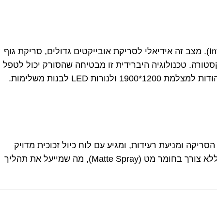
עם אור מבני (Infrared Structured Light). מצב זה אידיאלי לסריקת אובייקטים גדולים, סריקת גוף
יאומטריה וטקסטורה. טכנולוגיה היברידית זו מבטיחה שהסורק יכול לטפל
ת למצלמת 1200*1900 ולנורות LED לבנות משלימות.
סריקה ומניעת רעידות, ומגיע עם לוח כיול זכוכית מדויק
מאפשרת עבודה ישירה עם משטחים שחורים ומבריקים (מתכתיים) ללא צורך בחומר מט (Matte Spray), מה שמייעל את תהליך