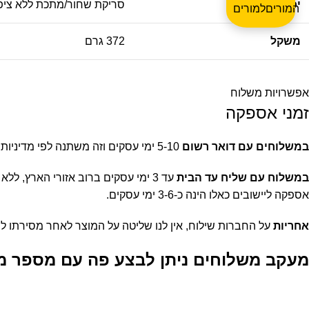
יכולות מיוחדות
סריקת שחור/מתכת ללא ציפוי (ray-Free
המורים
משקל
372
גרם
אפשרויות משלוח
זמני אספקה
במשלוחים עם דואר רשום
5-10 ימי עסקים וזה משתנה לפי מדיניות הדואר עצמו ואיזורי החלוקה. קצת יותר קשה לנו להתחייב על זמן מדויק להגעת המשלוח כשמדובר במשלוח בדואר.
במשלוח עם שליח עד הבית
עד 3 ימי עסקים ברוב אזורי הארץ, ללא אזורים מרוחקים כגון יישובים מרוחקים ברמת הגולן או בנגב, ישובים מעבר לקו הירוק, קיבוצי ואילת.
אספקה ליישובים כאלו הינה כ-3-6 ימי עסקים.
אחריות
על החברות שילוח, אין לנו שליטה על המוצר לאחר מסירתו ל
מעקב משלוחים ניתן לבצע פה עם מספר מ