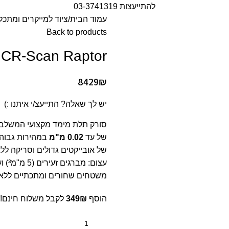
להתייעצות 03-3741319
עמוד הבית
ציוד למייקרים ומתכל
Back to products
CR-Scan Raptor סורק תלת מימד
8429
₪
יש לך שאלה? התייעצ/י איתנו :)
סורק תלת מימד מקצועי המשלב 
של עד
0.02
מ"מ
במהירות גבוה
עצום: מברגים זעירים (
5
מ"מ³) ועד רכיבים גדולים (
משטחים שחורים ומתכתיים ללא צורך ב
הוסף
₪
349
לקבל משלוח חינם!