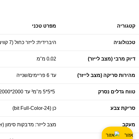
קטגוריה
מפרט טכני
טכנולוגיה
היברידית: לייזר כחול (7 קווים) + אור מבני NIR
דיוק מרבי (מצב לייזר)
0.02 מ"מ
מהירות סריקה (מצב לייזר)
עד
6
פריימים/שנייה
טווח גדלים נסרק
5*5*5 מ"מ³ עד
2000*2000*2000
סריקת צבע
כן (24-bit Full-Color)
מעקב
מצב לייזר: מדבקות סימון (Marker) בלבד. מצב NIR: מדבקות/גיאומטריה/טקסטורה.
אזור