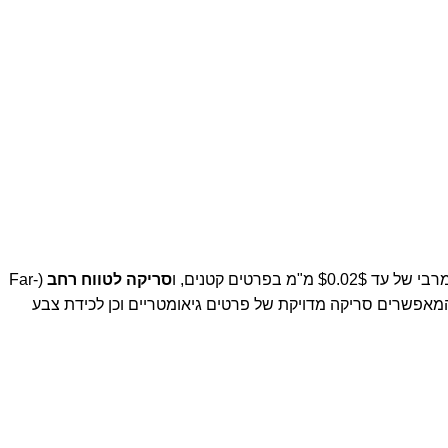
$0.02$
מ"מ בפרטים קטנים, ו
סריקה לטווח רחב
(Far-
למת RGB, המאפשרים סריקה מדויקת של פרטים גיאומטריים וכן לכידת צבע