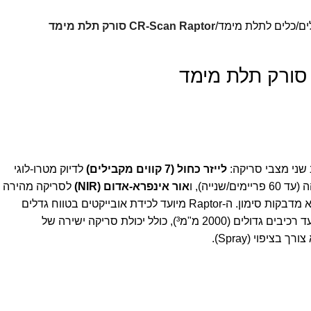
ים
כלים לתלת מימד
CR-Scan Raptor סורק תלת מימד
שני מצבי סריקה:
לייזר כחול (7 קווים מקבילים)
לדיוק מטרו-לוגי
ה (עד
60
פריימים/שנייה), ו
אור אינפרא-אדום (NIR)
לסריקה מהירה
של אובייקטים גדולים וסריקה ללא מדבקות סימון. ה-Raptor מיועד לכידת אובייקטים בטווח גדלים
2000
מ"מ³), כולל יכולת סריקה ישירה של
ציפוי (Spray).