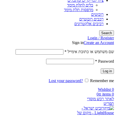
ציוד למייקרים ומתכלים
כלים לתלת מימד
מדפסות תלת מימד
רובוטים
רכבים רובוטיים
רכיבים אלקטרונים
Search
Login / Register
Sign in
Create an Account
חובה
שם משתמש או כתובת אימייל
*
חובה
*
Password
Log in
Lost your password?
Remember me
Wishlist
0
0
₪
items
0
לאתר רכש מוסדי
תפריט