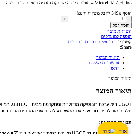
Arduino ו-Micro:bit – חוויית למידה מרתקת וחכמה בעולם הרובוטיקה.
הוסף
₪
349
לקבל משלוח חינם!
כמות
של
הוסף לסל
UGOT
השוואת מוצר
–
הוספה למועדפים
ערכת
קטגוריות:
רובוטים
,
רכבים רובוטיים
רובוטיקה
Share:
חינוכית
חכמה
תיאור המוצר
עם
אפשרויות משלוח
בינה
וידאו
מלאכותית
תיאור המוצר
תיאור המוצר
חלקים מודולריים, תוך שימוש בממשק נעילה חדשני המבטיח הרכבה ופירוק
תכונות מרכזיות:
אזור
ביצועים גבוהים: