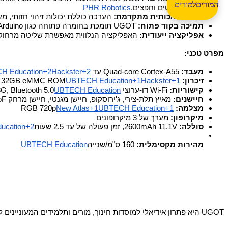
המורים
פנים, טקסטים וחפצים.​
PHR Robotics
בינה מלאכותית מתקדמת:
 הערכה כוללת יכולות זיהוי חזותי, מעקב אחר תנועה, זיהוי תנוחות, זיהוי ד
תמיכה בקוד פתוח:
 UGOT תומכת בחומרה פתוחה כגון Micro:bit, Arduino ו-Raspberry Pi, ומספקת SDK בשפת Python לפיתוח והתאמה אישית של פרויקטים.​
אפליקציה ייעודית:
 האפליקציה הנלווית מאפשרת שליטה מרחוק, 
מפרט טכני:
מעבד:
 Quad-core Cortex-A55 עד 1.8GHz​
H Education+2Hackster+2
זיכרון:
 2GB LPDDR4 RAM, 32GB eMMC ROM​
UBTECH Education+1Hackster+1
קישוריות:
 Wi-Fi דו-ערוצי 2.4G/5.8G, Bluetooth 5.0​
UBTECH Education
חיישנים:
 מאיץ תלת-צירי, ג'ירוסקופ, חיישן מגנטי, חיישן מרחק ToF​
מצלמה:
 RGB 720p​
New Atlas+1UBTECH Education+1
מיקרופון:
 מערך של 3 מיקרופונים​
סוללה:
 2600mAh 11.1V, זמן פעולה של עד 2.5 שעות​
ucation+2
מהירות מקסימלית:
 160 ס"מ/שנייה​
UBTECH Education
UGOT היא פתרון אידיאלי למוסדות חינוך, מורים ותלמידים המעוניינים לחקור את עולם הרובוטיקה והבינה המלאכותית בצורה חווייתית ומעשירה.​