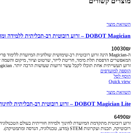
מוצרים קשורים
השוואת מוצר
DOBOT Magician – זרוע רובוטית רב-תכליתית ללמידה ומחקר
10030
₪
זרוע תעשייתית אחת תוכלו לקבל עשר זרועות שעושות הרבה יותר. DOBOT Magician זכה בפרס CES 2018 לחדשנות ובפרסי עיצוב.
הוספה למועדפים
הוסף לסל
Quick view
השוואת מוצר
DOBOT Magician Lite – זרוע רובוטית רב-תכליתית לחינוך וטכנולוגיה
6490
₪
זרוע רובוטית מתקדמת המיועדת לחינוך ולמידה חווייתית בעולם הטכנולוגיה
רובוטיקה, תכנות ועקרונות STEM (מדע, טכנולוגיה, הנדסה ומתמטיקה).