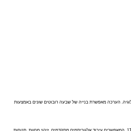
UGOT היא ערכת רובוטיקה מודולרית ומתקדמת מבית UBTECH, המיועדת להעניק לתלמידים חוויה מעשירה בתחום הבינה המלאכותית והטכנולוגיה. הערכה מאפשרת בנייה של שבעה רובוטים שונים באמצעות 
 UGOT מצוידת במעבד ארבע-ליבות Cortex-A55, מעבד גרפי ARM G52, ומעבד NPU עצמאי עם יכולת עיבוד של 1TOPS, המאפשרים עיבוד אלגוריתמים מתקדמים, זיהוי מחוות, תנוחות, 