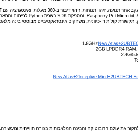
יבור ב-360 מעלות, ואינטגרציה עם ChatGPT, המאפשרת אינטראקציה קולית טבעית עם הרובוט.​
תקשורת קולית דו-כיוונית, משחקים אינטראקטיביים מבוססי בינה מלאכ
New Atlas+2UBTEC
New Atlas+2Inceptive Mind+2UBTECH Ed