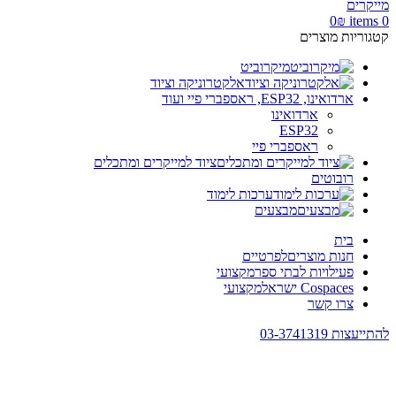
0
₪
items
0
קטגוריות מוצרים
מיקרוביט
אלקטרוניקה וציוד
ארדואינו, ESP32, ראספברי פיי ועוד
ארדואינו
ESP32
ראספברי פיי
ציוד למייקרים ומתכלים
רובוטים
ערכות לימוד
מבצעים
בית
חנות מוצרים
לפרטיים
פעילויות לבתי ספר
מקצועי
Cospaces ישראל
מקצועי
צרו קשר
להתייעצות 03-3741319