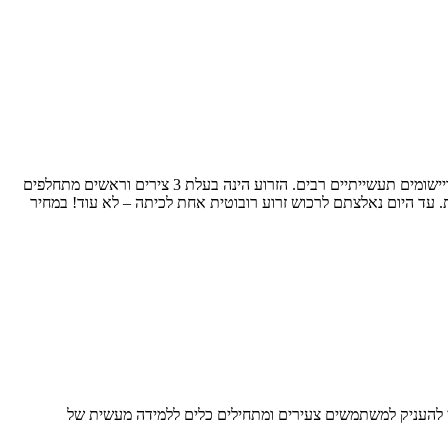
ה-Magician הינה זרוע רובוטית רב-שימושית שולחנית המיועדת ללימוד פרקטי של תכנות ותחומים נוספים כגון תעשייה, ייצור, לוגיקה, ראיה ממוחשבת ויישומים תעשייתיים רבים. הזרוע הינה בעלת 3 צירים וראשים מתחלפים
ת לייזר, שרטוט וציור, מיקום והשמה של אובייקטים. הזרוע תומכת ב13 כניסות ויציאות נוספות ובכ20 שפות תכנות. עד היום נאלצתם לרכוש זרוע רובוטית אחת לכיתה – לא עוד! במחיר
י להעניק למשתמשים צעירים ומתחילים כלים ללמידה מעשית של