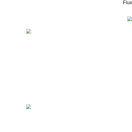
Flux
המוצרים החדיש
ערכה
מיקר
מיקר
99
₪
r 5X
00
₪