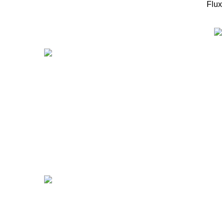
Flux
המוצרים החדיש
ערכה
מיקר
מיקר
99
₪
r 5X
00
₪