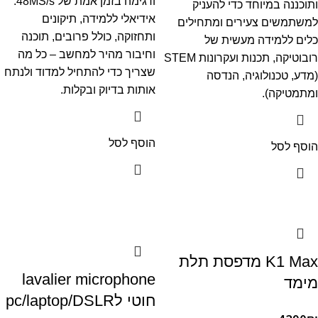
ודגימה בזמן אמת של 48MS/s.
ותוכננה במיוחד כדי להעניק
אידיאלי ללמידה, תיקונים
למשתמשים צעירים ומתחילים
ותחזוקה, כולל פרובים, תוכנה
כלים ללמידה מעשית של
וחיבור מהיר למחשב – כל מה
רובוטיקה, תכנות ועקרונות STEM
שצריך כדי להתחיל למדוד ולנתח
(מדע, טכנולוגיה, הנדסה
אותות בדיוק ובקלות.
ומתמטיקה).
הוסף לסל
הוסף לסל
K1 Max מדפסת תלת
lavalier microphone
מימד
חוטי לpc/laptop/DSLR