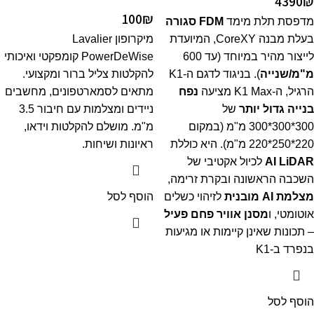
4390
₪
100
₪
מדפסת תלת מימד
FDM סגורה
בעלת מבנה CoreXY, המיועדת
מיקרופון Lavalier
לייצור מהיר במיוחד (עד 600
PowerDeWise קומפקטי ואיכותי
מ"מ/שנייה
). בניגוד לדגם ה-K1
להקלטות צליל ברור ומקצועי.
הרגיל, ה-K1 Max מציעה
נפח
מתאים לסמארטפונים, מחשבים
בנייה גדול יותר
של
ניידים ומצלמות עם חיבור 3.5
300*300*300
מ"מ (במקום
מ"מ. מושלם להקלטות וידאו,
220*250*220 מ"מ). היא כוללת
ראיונות ושיחות.
AI LiDAR
לכיול אקטיבי של
השכבה הראשונה ובקרת זרימה,
מצלמת AI מובנית
לזיהוי כשלים
הוסף לסל
אוטומטי, ו
מסנן אוויר פחם פעיל
– תכונות שאינן קיימות או מגיעות
בנפרד ב-K1
הוסף לסל