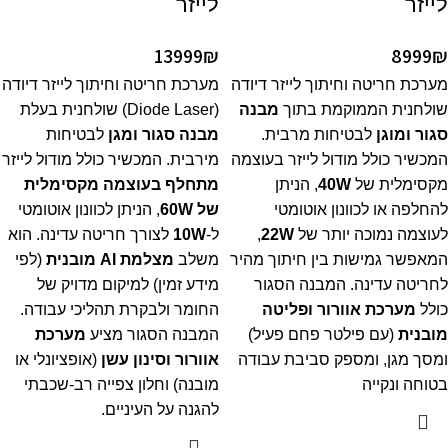
לייזר
לייזר
13999
₪
8999
₪
מערכת חריטה וחיתוך לייזר דיודה
מערכת חריטה וחיתוך לייזר דיודה
שולחנית הממוקמת בתוך
מבנה
(Diode Laser) שולחנית בעלת
סגור ומוגן
לבטיחות מרבית.
מבנה סגור ומגן
לבטיחות
המכשיר כולל מודול לייזר בעוצמה
מירבית. המכשיר כולל מודול לייזר
מקסימלית של
W
40
, הניתן
מתחלף בעוצמה מקסימלית
להחלפה או לכוונון אוטומטי
של
W
60
, הניתן לכוונון אוטומטי
לעוצמה נמוכה יותר של
W
22
,
ל-
W
10
לצורך חריטה עדינה. הוא
המאפשר גמישות בין חיתוך מהיר
משלב
מצלמת AI מובנית
(לפי
לחריטה עדינה. המבנה הסגור
מידע זמין) למיקום מדויק של
כולל
מערכת אוורור ופליטה
החומר ולבקרת תהליכי עבודה.
מובנית
(עם פילטר פחם פעיל)
המבנה הסגור מציע
מערכת
ומסך מגן, ומספק סביבת עבודה
אוורור וסינון עשן
(אופציונלי או
בטוחה ונקייה
מובנה) וחלון צפייה רב-שכבתי
להגנה על העיניים.