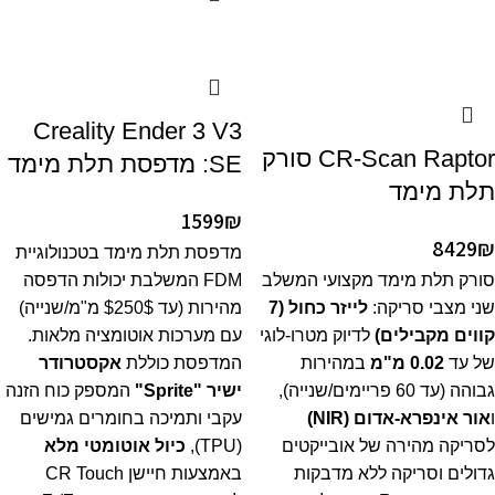
Creality Ender 3 V3
CR-Scan Raptor סורק
SE: מדפסת תלת מימד
תלת מימד
1599
₪
8429
₪
מדפסת תלת מימד בטכנולוגיית
סורק תלת מימד מקצועי המשלב
FDM המשלבת יכולות הדפסה
שני מצבי סריקה:
לייזר כחול (7
מהירות (עד
$250$
מ"מ/שנייה)
קווים מקבילים)
לדיוק מטרו-לוגי
עם מערכות אוטומציה מלאות.
של עד
0.02
מ"מ
במהירות
המדפסת כוללת
אקסטרודר
גבוהה (עד
60
פריימים/שנייה),
ישיר "Sprite"
המספק כוח הזנה
ו
אור אינפרא-אדום (NIR)
עקבי ותמיכה בחומרים גמישים
לסריקה מהירה של אובייקטים
(TPU),
כיול אוטומטי מלא
גדולים וסריקה ללא מדבקות
באמצעות חיישן CR Touch