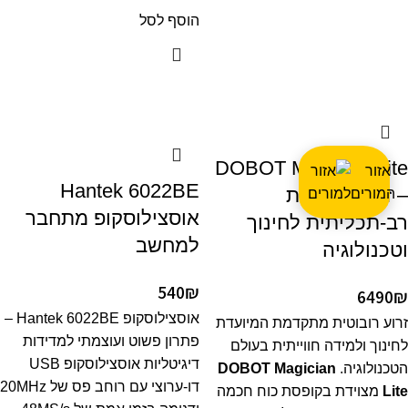
הוסף לסל
DOBOT Magician Lite
אזור
Hantek 6022BE
– זרוע רובוטית
המורים
אוסצילוסקופ מתחבר
רב-תכליתית לחינוך
למחשב
וטכנולוגיה
540
₪
6490
₪
אוסצילוסקופ Hantek 6022BE –
זרוע רובוטית מתקדמת המיועדת
פתרון פשוט ועוצמתי למדידות
לחינוך ולמידה חווייתית בעולם
דיגיטליות אוסצילוסקופ USB
הטכנולוגיה.
DOBOT Magician
דו-ערוצי עם רוחב פס של 20MHz
Lite
מצוידת בקופסת כוח חכמה