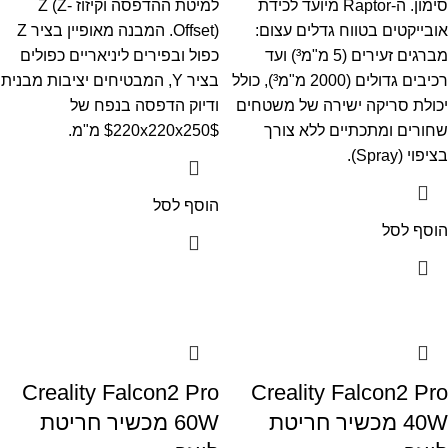
סימון. ה-Raptor מיועד לכידת
למיטת ההדפסה וקיזוז Z (Z-
אובייקטים בטווח גדלים עצום:
Offset). המבנה מאופיין בציר Z
מברגים זעירים (
5
מ"מ³) ועד
כפול ובפירים ליניאריים כפולים
רכיבים גדולים (
2000
מ"מ³), כולל
בציר Y, המבטיחים יציבות מבנית
יכולת סריקה ישירה של משטחים
ודיוק הדפסה בנפח של
שחורים ומתכתיים ללא צורך
$220x220x250$
מ"מ.
בציפוי (Spray).
הוסף לסל
הוסף לסל
Creality Falcon2 Pro
Creality Falcon2 Pro
40W מכשיר חריטת
60W מכשיר חריטת