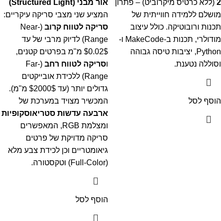
2
(ללא כרטיס מיקרוביט) – פתרון
אור מבני (Structured Light)
מושלם ללמידה חווייתית של
המציע שני מצבי סריקה עיקריים:
תכנות ורובוטיקה. כולל עיצוב
סריקה לטווח קרוב
(Near-
מודולרי, תכנות ב-MakeCode ו-
Range) לדיוק מרבי של עד
Python, יציבות טיסה גבוהה
$0.02$
מ"מ בפרטים קטנים,
וסוללה נטענת.
ו
סריקה לטווח רחב
(Far-
Range) ללכידת אובייקטים
גדולים יותר (עד
$2000$
מ"מ).
הוסף לסל
המכשיר מצויד במערכת של
ארבעה עדשות סטריאוסקופיות
ומצלמת RGB, המאפשרים
סריקה מדויקת של פרטים
גיאומטריים וכן לכידת צבע מלא
(Full-Color) וטקסטורה.
הוסף לסל