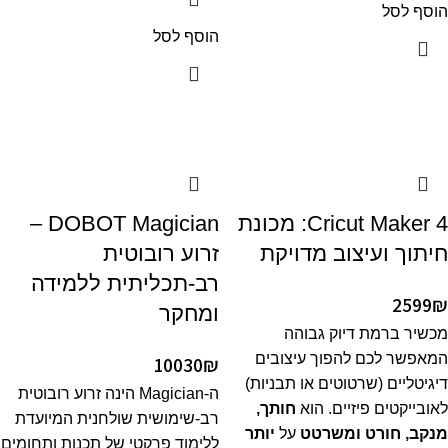
הוסף לסל
הוסף לסל
Cricut Maker 4: מכונת
DOBOT Magician –
חיתוך ועיצוב מדויקת
זרוע רובוטית
רב-תכליתית ללמידה
2599
₪
ומחקר
מכשיר ברמת דיוק גבוהה
המאפשר לכם להפוך עיצובים
10030
₪
דיגיטליים (שרטוטים או תבניות)
ה-Magician הינה זרוע רובוטית
לאובייקטים פיזיים. הוא
חותך,
רב-שימושית שולחנית המיועדת
מנקב, חורט ומשרטט
על
יותר
ללימוד פרקטי של תכנות ותחומים