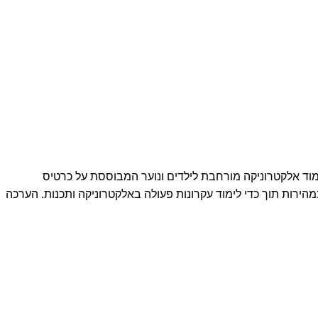
בוססת מיקרוביט דגם Complete Starter Kit for Microbit מבית KeyeStudio ערכת תכנות ולימוד אלקטרוניקה מורחבת לילדים ונוער המבוססת על כרטיס
לות ובמהירות תוך כדי לימוד עקרונות פעולה באלקטרוניקה ותכנות. הערכה