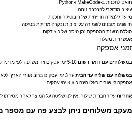
תואם לתכנות ב-MakeCode ו-Python
עיצוב מודולרי להרכבה נוחה
מיועד ללמידה חווייתית של רובוטיקה ותכנות
חיישנים מובנים לשמירה על יציבות ובקרה מדויקת בטיסה
סוללה נטענת המספקת זמן טיסה של כ-5 דקות
אפשרויות משלוח
זמני אספקה
במשלוחים עם דואר רשום
5-10 ימי עסקים וזה משתנה לפי מדיניות הדואר עצמו ואיזורי החלוקה. קצת יותר קשה לנו להתחייב על זמן מדויק להגעת המשלוח כשמדובר במשלוח בדואר.
במשלוח עם שליח עד הבית
עד 3 ימי עסקים ברוב אזורי הארץ, ללא אזורים מרוחקים כגון יישובים מרוחקים ברמת הגולן או בנגב, ישובים מעבר לקו הירוק, קיבוצי ואילת.
אספקה ליישובים כאלו הינה כ-3-6 ימי עסקים.
אחריות
על החברות שילוח, אין לנו שליטה על המוצר לאחר מסירתו ל
מעקב משלוחים ניתן לבצע פה עם מספר מ