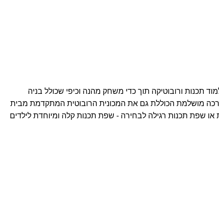
Microbit Mini Smart Turtle Rob ערכה מושלמת לילדים שרוצים ללמוד תכנות ורובוטיקה תוך כדי משחק מהנה וכיפי שכולל בניה
ית המכונית הרובוטית מבוססת מיקרוביט - הפלטפורמה הטובה בעולם ללמד ילדים לתכנת מבית BBC אנגליה ערכה מושלמת הכוללת גם את המכונית הרובוטית המתקדמת מבית
אלית או שפת תכנות רגילה לבחירה - שפת תכנות קלה ומיוחדת לילדים