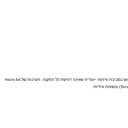
זהו מחשב קטן (פחות מכרטיס אשראי) המיועד להרצת קוד, שליטה על חיישנים והפיכת רעיונות דיגיטליים למציאות. כל אלמנט ניתן לתכנות באופן קל בשימוש בסביבת פיתוח ייעודית שאינה דורשת כל התקנה. הערכות של micro:bit