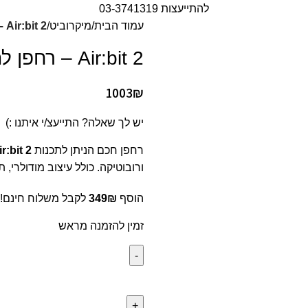
להתייעצות 03-3741319
עמוד הבית
מיקרוביט
Air:bit 2 – רחפן לתכנות תואם מיקרוביט
Air:bit 2 – רחפן לתכנות תואם מיקרוביט
1003
₪
יש לך שאלה? התייעצ/י איתנו :)
רחפן חכם הניתן לתכנות
ir:bit 2
ורובוטיקה. כולל עיצוב מודולרי, תכנות ב-MakeCode ו-Python, יציבות טיסה גב
הוסף
₪
349
לקבל משלוח חינם!
זמין להזמנה מראש