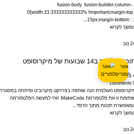
.fusion-body .fusion-builder-column-
0{width:33.333333333333% !important;margin-top 
15px;margin-bottom : 1..
משך לקרוא
2
נוב
מדריכים>לימוד תכנות
כנית לימוד ב14 שבועות של מיקרוסופט
אזור
המורים
 2023
comments
יקרוסופט העולמית הנה שותפה בפרויקט מיקרוביט ופיתחה במסגרת
שותפות זו את פלטפורמת MakeCode. זוהי למעשה הפלטפורמה
מאפשרת תכנות מתוך הדפד...
משך לקרוא
2
נוב