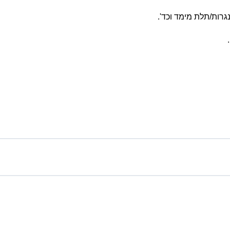
גרות/תלת מימד וכד'.