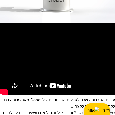
ערכת ההרחבה שלנו לזרועות הרובוטיות של Dobot מאפשרות לכם
לקחת את היכולות לקצה…
אזור
סיימתם לצפות בסרטון? זה הזמן להתחיל את השיעור… הולך להיות