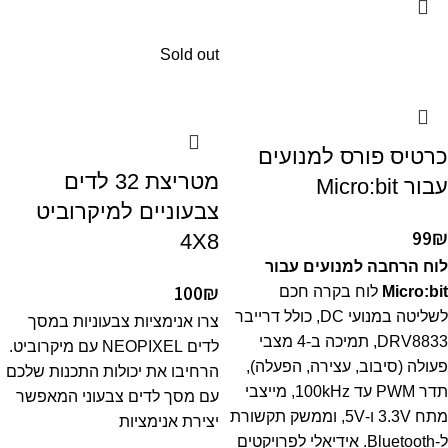
Sold out
כרטיס פורס למנועים
מטריצת 32 לדים
עבור Micro:bit
צבעוניים למיקרוביט
99
₪
4X8
לוח הרחבה למנועים עבור
100
₪
Micro:bit
לוח בקרה חכם
לשליטה במנועי DC, כולל דרייבר
צרו אנימציות צבעוניות במסך
DRV8833, תמיכה ב-4 מצבי
לדים NEOPIXEL עם מיקרוביט.
פעולה (סיבוב, עצירה, הפעלה),
הרחיבו את יכולות התכנות שלכם
תדר PWM עד 100kHz, מייצבי
עם מסך לדים צבעוני המאפשר
מתח 3.3V ו-5V, וממשק תקשורת
יצירת אנימציות
ל-Bluetooth. אידיאלי לפרויקטים