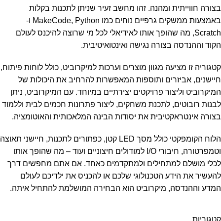
בצורה חווייתית ומהנה. זהו מחשב זעיר שניתן לתכנות בקלות
באמצעות ממשקים גרפיים נוחים כמו MakeCode, Python ו-
Scratch, מה שהופך אותו לאידיאלי לכל מי שרוצה להיכנס לעולם
הקוד וההנדסה בצורה נגישה ואינטואיטיבית.
קטגוריה זו מציעה מגוון מוצרים וערכות למיקרוביט, כולל לוחות פיתוח,
חיישנים, אביזרים ותוספות המאפשרות להרחיב את היכולות של
המיקרוביט וליצור פרויקטים יצירתיים במיוחד. עם המיקרוביט, ניתן
לבנות רובוטים, לתכנת משחקים, ליצור פתרונות חכמים לבית וללמוד
בצורה אינטראקטיבית את יסודות הבינה המלאכותית והאוטומציה.
הלוח הקומפקטי כולל מסך LED קטן, כפתורים לתכנות, חיישני תאוצה
וטמפרטורה, חיבורי I/O למודולים חיצוניים ועוד – מה שהופך אותו
לכלי מושלם למתחילים ולמתקדמים כאחד. אם אתם מחפשים דרך
להעשיר את הידע הטכנולוגי שלכם או להכניס את ילדיכם לעולם
המדע וההנדסה, מיקרוביט הוא הבחירה המושלמת להתחיל איתה.
קטגוריות