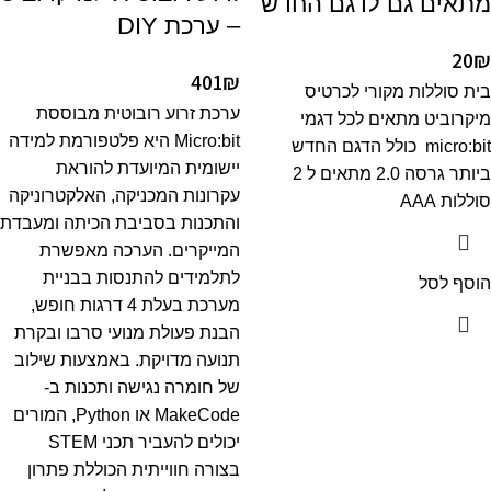
מתאים גם לדגם החדש
– ערכת DIY
20
₪
401
₪
בית סוללות מקורי לכרטיס
ערכת זרוע רובוטית מבוססת
מיקרוביט מתאים לכל דגמי
Micro:bit היא פלטפורמת למידה
micro:bit כולל הדגם החדש
יישומית המיועדת להוראת
ביותר גרסה 2.0 מתאים ל 2
עקרונות המכניקה, האלקטרוניקה
סוללות AAA
והתכנות בסביבת הכיתה ומעבדת
המייקרים. הערכה מאפשרת
לתלמידים להתנסות בבניית
הוסף לסל
מערכת בעלת 4 דרגות חופש,
הבנת פעולת מנועי סרבו ובקרת
תנועה מדויקת. באמצעות שילוב
של חומרה נגישה ותכנות ב-
MakeCode או Python, המורים
יכולים להעביר תכני STEM
בצורה חווייתית הכוללת פתרון