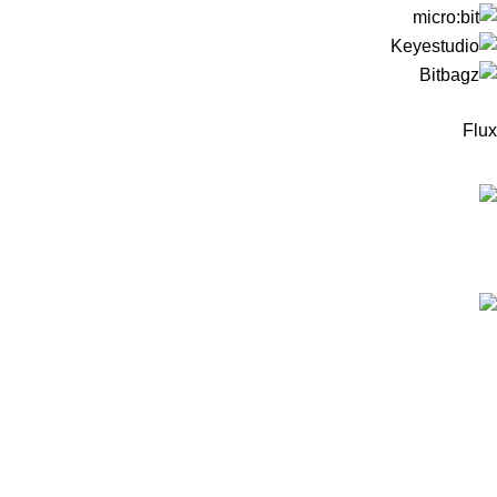
Flux
המוצרים החדישים
ערכה לבניית רובוט עץ מבוסס מיקרוביט למתחילים -
כולל כרטיס מיקרוביט!
299
₪