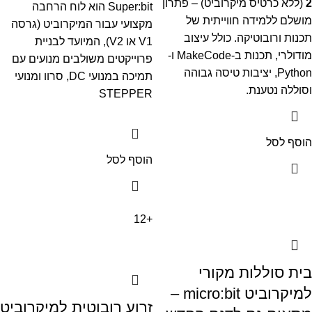
2
(ללא כרטיס מיקרוביט) – פתרון
Super:bit הוא לוח הרחבה
מושלם ללמידה חווייתית של
מקצועי עבור המיקרוביט (גרסה
תכנות ורובוטיקה. כולל עיצוב
V1 או V2), המיועד לבניית
מודולרי, תכנות ב-MakeCode ו-
פרוייקטים משולבים מנועים עם
Python, יציבות טיסה גבוהה
תמיכה במנועי DC, סרוו ומנועי
וסוללה נטענת.
STEPPER
הוסף לסל
הוסף לסל
+12
בית סוללות מקורי
למיקרוביט micro:bit –
זרוע רובוטית למיקרוביט