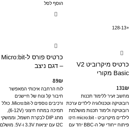
הוסף לסל
8-13
+12
כרטיס פורס ל-Micro:bit
כרטיס מיקרוביט V2
– דגם ניצב
Basic מקורי
89
₪
131
₪
לוח הרחבה איכותי המאפשר
מחשב זעיר ללימוד תכנות
חיבור קל ונוח של חיישנים
רובוטיקה וטכנולוגיה לילדים ערכת
ורכיבים נוספים ל-Micro:bit. כולל
רובוטיקה ולימוד תכנות מושלמת
תמיכה במתח חיצוני (6-12V),
לילדים מיקרוביט - micro:bit הינו
מתג DIP לבקרת חשמל, וממשקי
פיתוח ייחודי של ה-BBC יחד עם
I2C עם יציאות 3.3V ו-5V. מושלם