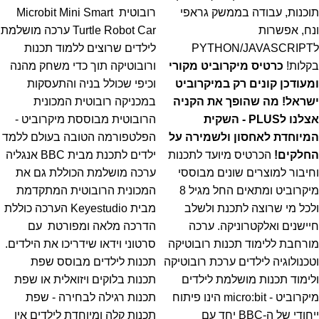
תוכנות, עבודה בממשק גראפי
רובוטית Microbit Mini Smart
ונח, אפשרות
Turtle Robot Car ערכה מושלמת
לPYTHON/JAVASCRIPT
לילדים שרוצים ללמוד תכנות
בקלות!
כרטיס מיקרוביט מקורי
ורובוטיקה תוך כדי משחק מהנה
ומעודכן קונים רק במיקרוביט
וכיפי שכולל בניה והתעסקות
ישראל!
מה שהופך את הקניה
במכניקה רובוטית המכונית
אצלנו לPLUS - השקית
הרובוטית מבוססת מיקרוביט -
המיוחדת לאחסון ולשמירה על
הפלטפורמה הטובה בעולם ללמד
החלקים!
הכרטיס מיועד לתכנות
ילדים לתכנת מבית BBC אנגליה
וחיבור למוצרים שונים מבוססי
ערכה מושלמת הכוללת גם את
מיקרוביט ומתאים החל מגיל 8
המכונית הרובוטית המתקדמת
ולכל מי שרוצה לתכנת ולשלב
מבית Keyestudio הערכה כוללת
חיישנים ואלקטרוניקה. ערכה
הדרכה מלאה ומפורטת עם
מורחבת ללימוד תכנות רובוטיקה
סרטוני וידאו שידריכו את הילדים.
וטכנולוגיה לילדים ערכת רובוטיקה
תכנות לילדים מבוסס שפת
ולימוד תכנות מושלמת לילדים
תכנות בלוקים ויזואלית או שפת
מיקרוביט - micro:bit הינו פיתוח
תכנות רגילה לבחירה - שפת
ייחודי של ה-BBC יחד עם
תכנות קלה ומיוחדת לילדים אין