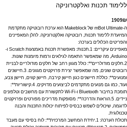
ללימוד תכנות ואלקטרוניקה
1909
₪
ה-mBot Ultimate של Makeblock הוא ערכת רובוטיקה מתקדמת
המיועדת ללימוד תכנות, רובוטיקה ואלקטרוניקה. להלן המאפיינים
והפריטים הכלולים בערכה:
מאפיינים עיקריים: 1.תכנות: מאפשרת תכנות באמצעות Scratch ו-
Arduino, מה שמאפשר התאמה לגילאים ורמות מיומנות שונות.
2.חלקים מודולריים**: כולל מגוון רחב של חלקים מודולריים לבניית
רובוטים שונים, מה שמאפשר יצירת פרויקטים מגוונים. 3.חיישנים
ומנועים**: כוללת חיישנים כגון חיישן קירבה, חיישן קווים, חיישן צבע,
ועוד, כמו גם מנועים מתקדמים לביצועים מדויקים. 4.קישוריות**:
תומכת בחיבור Bluetooth ו-Wi-Fi לתקשורת עם מחשבים וטלפונים
ניידים. 5.הוראות והדרכה**: מסופקות מדריכים מפורטים ופרויקטים
לדוגמה, שיכולים לשמש כבסיס לפיתוח יכולות התכנות והבנה
טכנולוגית.
תכולת הערכה: 1.יחידת המחשב המרכזית**: לוח בסיסי עם מעבד