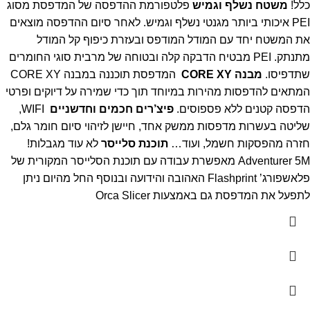
כלל!
משטח נשלף וגמיש
פלטפורמת ההדפסה של המדפסת מסוג
PEI איכותי ביותר מגנטי נשלף וגמיש. לאחר סיום ההדפסה מוצאים
את המשטח יחד עם המודל המודפס ובעזרת כיפוף קל המודל
מתנתק. PEI מבטיח הדבקה קלה ובטוחה של מרבית סוגי החומרים
שתדפיסו.
מבנה CORE XY
המדפסת תוכננה במבנה CORE XY
המתאים להדפסות מהירות במיוחד תוך כדי שמירה על דיוקים ופרטי
הדפסה קטנים ללא פספוסים.
פיצ’רים חכמים וחדשניים
WIFI,
שליטה בעשרות מדפסות ממשק אחד, חיישן לזיהוי סיום חומר גלם,
חזרה מהפסקות חשמל, ועוד…
תוכנת סלייסר
לא עוד מגבלות!
Adventurer 5M מאפשרת עבודה עם תוכנת הסלייסר המקורית של
פלאשפורג’ Flashprint האהובה והידועה ובנוסף החל מהיום ניתן
לתפעל את המדפסת גם באמצעות Orca Slicer