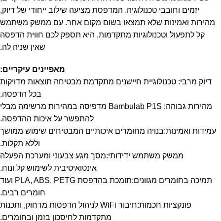
יזמים וחובבי טכנולוגיה. המדפסת מציעה שילוב ייחודי של דיוק,
מהירות ואמינות שלא תמצאו בשום מקום אחר. עם ממשק משתמש
קל לתפעול וטכנולוגיות מתקדמות, היא תספק לכם חווית הדפסה
שאין שניה לה.
מאפיינים עיקריים:
דיוק מרבי: טכנולוגיית חיישנים מתקדמת מבטיחה תוצאות מדויקות
בכל הדפסה.
מהירות גבוהה: Bambulab P1S מדפיסה במהירות מרשימה מבלי
להתפשר על איכות ההדפסה.
עמידות ואמינות:בנויה מחומרים איכותיים המבטיחים שימוש ממושך
וללא תקלות.
ממשק משתמש ידידותי:מסך מגע צבעוני ומערכת הפעלה
אינטואיטיבית לשימוש קל ונוח.
תמיכה בחומרים מגוונים:תומכת בהדפסת PLA, ABS, PETG ועוד
חומרים רבים.
פונקציות חכמות:חיבור WiFi לניהול הדפסות מרחוק, ותכנות
מתקדמות לחיסכון בזמן ובחומרים.