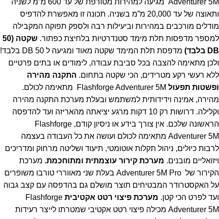
Adventurer 5M מגיעה למהירות מטורפת של עד 600 מ”מ לשניה
ותאוצה של עד 20,000 מ”מ בשניה. תכונה זו מאפשרת להדפיס
מודלים מורכבים במהירות וביעילות רבה ולספק תפוקה המקבילה
למספר מדפסות תלת מימד סטנדרטיות בלחיצת כפתור.
שקטה (50
DB בלבד)
מדפסת תלת המימד שקטה מאוד ומגיעה ל 50 DB בלבד!
ולכן מתאימה להצבה בכל סביבת עבודה, לימודים או בתים פרטיים
ללא רעשי רקע מטרידים, הכי שקטה בתחום.
התקנה מהירה
ופשטות תפעול
Flashforge Adventurer 5M מתאימה לכולם.
מהירה, אמינה וידידותית למשתמש ובעלת מערכת התקנה מהירה
וקלילה. דרושות רק 10 דקות מרגע יציאתה מהאריזה ועד להדפסה
הראשונה שלכם. אין צורך בידע או ניסיון קודם, Flashforge
Adventurer 5M מתאימה לכולם ועושה את כל העבודה בעצמה
לרבות כיולים, ניהול תקלות אוטומטי, תיעוד ושליטה מרחוק ומדריכים
ויזואליים מובנים.
מערכת קירור עוצמתית ומתוחכמת.
מערכת
הקירור של Adventurer 5M Pro בעלת שני מאווררי טורבו משופרים
על האקסטרודר המבטיחים תוצר מושלם גם בהדפסה עם קצב גבוה
ועד לפרט הכי קטן.
מערכת פיצוי רטט אקטיבית
Flashforge
Adventurer 5M מכילה פיצוי רטט אקטיבי שמטרתו לייצר רעידות