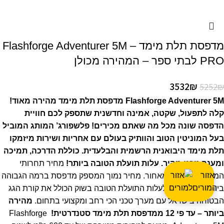
מדפסת תלת מימד – Flashforge Adventurer 5M
PRO לבתי ספר – המהירה מכולן
3532
₪
5252
₪
Flashforge Adventurer 5M מדפסת תלת מימד מהירה מאוד!
קלה לתפעול, שקטה, אמינה וחדשנית שתספק לכם חוויית
הדפסה שונה מכל מה שאתם מכירים! פלשפורג’ המותג המוביל
בעל המוניטין הטוב והוותיק בעולם עם אחריות ושירות מיזמקו
תלת מימד היבואנית הרשמית והבלעדית. כוללת הדרכה, תמיכה
ומענה טכני מהיר.
עלות תועלת הטובה ביותר!
מחיר תחרותי
אזור
המשאיר את כולן מאחור. מחיר נמוך המספק מדפסת ברמה הגבוהה
המורים
ביותר והתחייבות לעלות התועלת הטובה בשוק הכולל את קורת הגג
הבטוחה בישראל עם מערך טכני הכי רחב ומקצועי בתחום.
מהירה
ביותר – עד פי 12 ממדפסת תלת מימד סטנדרטית!
Flashforge