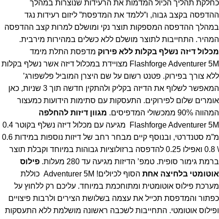
כחלקת תהליך הכיול המדמות את הרעידות שנוצרות במהלך
ההדפסה בקצב גבוה, ו”ללמד את המדפסת” ליזום רעידות נגד
במהלך ההדפסה המספקות תוצר נקי ומושלם למרות קצב ההדפסה
המהיר. התחייבות לתוצר מושלם ללא כשלים במהירות מירבית.
מכלול דיזה נשלף בקלות ללא פירוק
מדפסת התלת מימד
Flashforge Adventurer 5M מצויידת במכלול דיזה אשר נשלף בקלות
ללא צורך בפירוק. פטנט רשום על שם היצרן המוביל פלשפורג’
המאפשר לשלוף את הדיזה בקליק ולהתקין חדשה תוך 3 שניות, כאן
אומרים שלום לפירוקים. התעסקות עם סתימות הידועות כמעצור
המהווה 90% ממכשולי המדפיסים.
מגוון דיזות להחלפה
Flashforge Adventurer 5M מגיעה עם מכלול דיזה נשלף בקוטר 0.4
מ”מ סטנדרטי, ובנוסף קיים מבחר רחב של דיזות נוספות במידות 0.6
\ 0.8 ואפילו 0.25 להדפסה ברזולוציות גבוהות במיוחד וקבלת תוצר
ברמת גימור סופית. טמפ’ הדיזות מגיעה עד 280 מעלות.
פילוס
אוטומטי בלחיצה אחת
הסוף לכיולים! Adventurer 5M כוללת
מערכת פילוס אוטומטית ומתוחכמת במיוחד. עליכם רק ללחוץ על
כפתור והמדפסת תכייל את עצמה בשלושת הצירים ולרבות פיצויים
ופילוס אוטומטי. התחייבות לשכבה ראשונה מושלמת ללא התעסקות