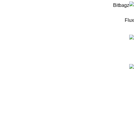
Flux
המוצרים החדישים
ערכה לבניית רובוט עץ מבוסס מיקרוביט למתחילים -
כולל כרטיס מיקרוביט!
299
₪