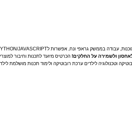
ממשק גראפי ונח, אפשרות לPYTHON/JAVASCRIPT בקלות!