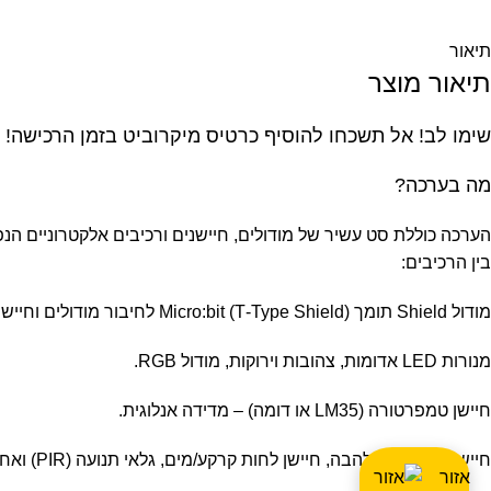
תיאור
תיאור מוצר
שימו לב! אל תשכחו להוסיף כרטיס מיקרוביט בזמן הרכישה!
מה בערכה?
הערכה כוללת סט עשיר של מודולים, חיישנים ורכיבים אלקטרוניים הנפוצים בפרויקטים חינוכיים, לימודיים ו־DIY עם Micro:bit. הער
בין הרכיבים:
מודול Shield תומך Micro:bit (T‑Type Shield) לחיבור מודולים וחיישנים.
מנורות LED אדומות, צהובות וירוקות, מודול RGB.
חיישן טמפרטורה (LM35 או דומה) – מדידה אנלוגית.
חיישני אור, גלאי להבה, חיישן לחות קרקע/מים, גלאי תנועה (PIR) ואחרים.
אזור