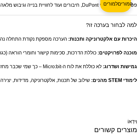
המורים
פס ברדבורד, חוטי DuPont, חיבורים ועוד לחוויית בנייה וגיבוש מלאה.
למה לבחור בערכה זו?
היכרות עם אלקטרוניקה ותכנות:
הערכה מספקת נקודת התחלה נהדרת עבור תלמידים
מוכנה לפרויקטים:
כוללת הדרכות, סכימות קישור וחומרי הוראה (כגון
גמישות ושדרוג:
לא כוללת את לוח ה‑Micro:bit – כך שמי שכבר מחזיק בו יכול להרחיב בקלות בלי לקנות מחדש את הלוח.
לימודי STEM מהנים:
שילוב של תכנות, אלקטרוניקה, מדידות, יצירה
וִידֵאוֹ
מוצרים קשורים