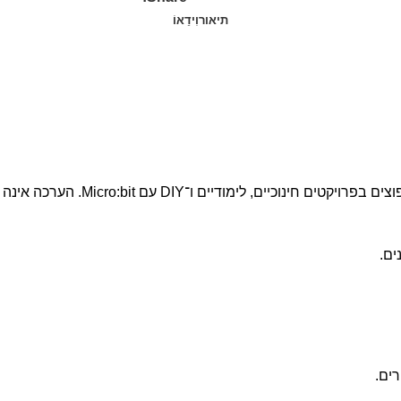
תיאור
וִידֵאוֹ
כה אינה כוללת את לוח ה‑Micro:bit עצמו — מתאים למי שמחזיק בו כבר.