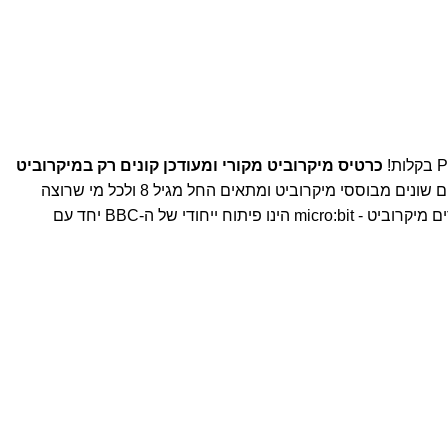
כרטיס מיקרוביט מקורי ומעודכן קונים רק במיקרוביט
הכרטיס מיועד לתכנות וחיבור למוצרים שונים מבוססי מיקרוביט ומתאים החל מגיל 8 ולכל מי שרוצה
לתכנת ולשלב חיישנים ואלקטרוניקה. ערכה מורחבת ללימוד תכנות רובוטיקה וטכנולוגיה לילדים ערכת רובוטיקה ולימוד תכנות מושלמת לילדים מיקרוביט - micro:bit הינו פיתוח ייחודי של ה-BBC יחד עם