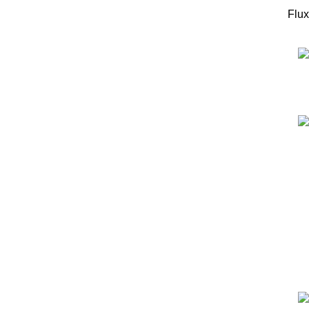
Flux
המוצרים החדישים
ערכה לבניית רובוט עץ מבוסס מיקרוביט למתחילים -
כולל כרטיס מיקרוביט!
299
₪
מדפסת תלת מימד - Flashforge Adventurer 5X