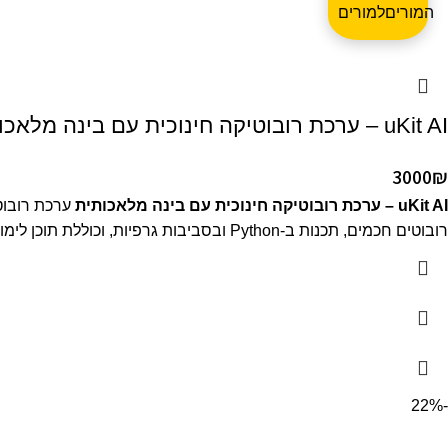
המורים
uKit AI – ערכת רובוטיקה חינוכית עם בינה מלאכותית
3000
₪
uKit AI – ערכת רובוטיקה חינוכית עם בינה מלאכותית
ערכת רובוט
רובוטים חכמים, תכנות ב-Python ובסביבות גרפיות, וכוללת תוכן לימודי מגוון המשלב יצירתיות, הנדסה ותכנות – חוויית למידה מרתקת בתחום ה-AI וה-STEM.
-22%