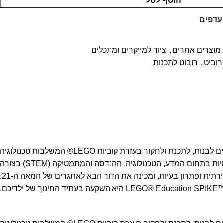
הוסף לסל
עדפים
מוצרים אחרים
,
ציוד למייקרים ומתכלים
רוביט
,
רובוט לתכנות
גלה את העולם המרגש של היצירתיות והלמידה עם LEGO® Education SPIKE™ Prime! המערכת החדשנית שלנו מציעה לילדים את הכלים לבנות, לתכנת ולחקור בעזרת קוביות LEGO® המשלבות טכנולוגיה
מתקדמת עם חוויית למידה חווייתית. SPIKE™ Prime מציעה מגוון רחב של מודולים, חיישנים ומנועים, המאפשרים לתלמידים לפתח מיומנויות בתחום המדע, הטכנולוגיה, ההנדסה והמתמטיקה (STEM) בצורה
מהנה ומעוררת השראה. עם תכניות לימוד מותאמות והדרכה ברורה, SPIKE™ Prime מספקת הזדמנויות חדשות לפיתוח חשיבה יצירתית ופתרון בעיות, ומכינה את הדור הבא לאתגרים של המאה ה-21.