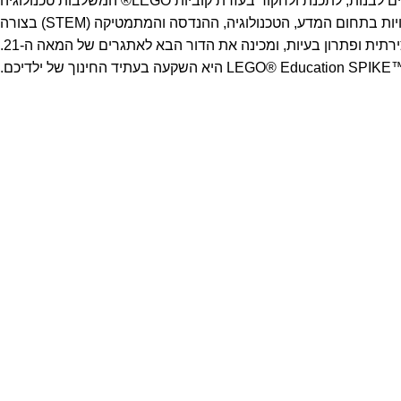
גלה את העולם המרגש של היצירתיות והלמידה עם LEGO® Education SPIKE™ Prime! המערכת החדשנית שלנו מציעה לילדים את הכלים לבנות, לתכנת ולחקור בעזרת קוביות LEGO® המשלבות טכנולוגיה
מתקדמת עם חוויית למידה חווייתית. SPIKE™ Prime מציעה מגוון רחב של מודולים, חיישנים ומנועים, המאפשרים לתלמידים לפתח מיומנויות בתחום המדע, הטכנולוגיה, ההנדסה והמתמטיקה (STEM) בצורה
מהנה ומעוררת השראה. עם תכניות לימוד מותאמות והדרכה ברורה, SPIKE™ Prime מספקת הזדמנויות חדשות לפיתוח חשיבה יצירתית ופתרון בעיות, ומכינה את הדור הבא לאתגרים של המאה ה-21.