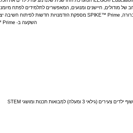
השקעה ב- LEGO® Education SPIKE™ Prime היא השקעה בעתיד החינוך של ילדיכם.