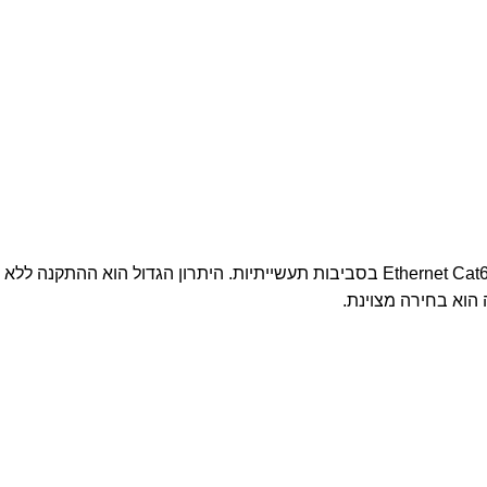
המאריך החדש של TE הוא פתרון יעיל, אמין ומהיר להתקנת חיבורי Ethernet Cat6A בסביבות
הוא בחירה מצוינת.