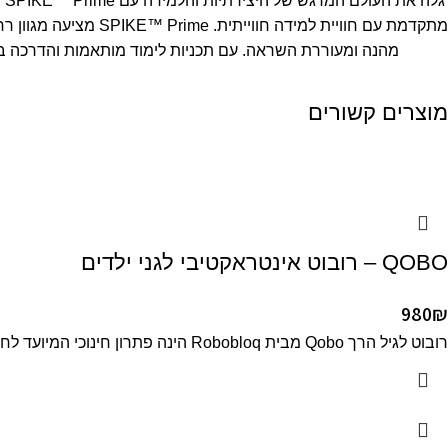
מוצרים קשורים
QOBO – רובוט אינטראקטיבי לגני ילדים
980
₪
רובוט לגיל הרך Qobo מבית Robobloq הינה פתרון חינוכי המיועד לחשוף ילדים צעירים (גילאי 3 ומעלה) למבואות תכנות ומושגי STEM