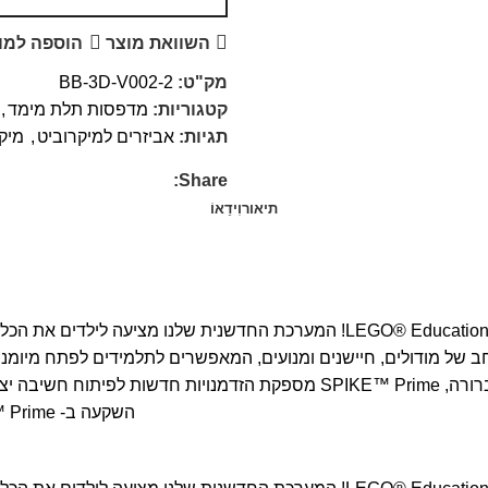
השוואת מוצר
הוספה למו
מק"ט:
BB-3D-V002-2
קטגוריות:
מדפסות תלת מימד
,
תגיות:
אביזרים למיקרוביט
,
מיק
Share:
תיאור
וִידֵאוֹ
השקעה ב- LEGO® Education SPIKE™ Prime היא השקעה בעתיד החינוך של ילדיכם.