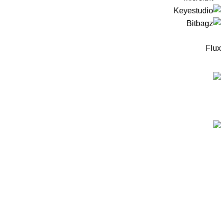
Flux
המוצרים החדישים
ערכה לבניית רובוט עץ מבוסס מיקרוביט למתחילים -
כולל כרטיס מיקרוביט!
299
₪