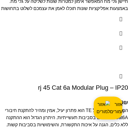
חיישן גלי מח המאפשר אימון למטרות שונות לשליטה על גלי מח.
באמצעות אפליקציות שונות תוכלו לאמן את עצמכם לשלוט בתחושות
rj 45 Cat 6a Modular Plug – IP20
199
₪
אזור
המאריך החדש של TE הוא פתרון יעיל, אמין ומהיר להתקנת חיבורי
המורים
Ethernet Cat6A בסביבות תעשייתיות. היתרון הגדול הוא ההתקנה
ללא כלים, הגנה על איכות התקשורת, והשימושיות בסביבות קשות.