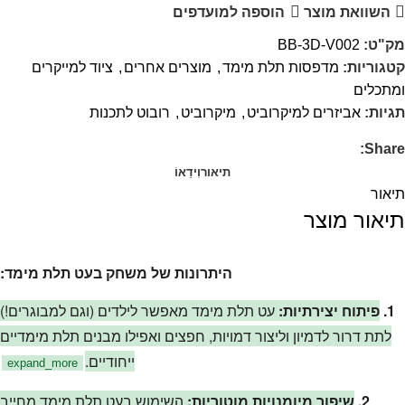
השוואת מוצר
הוספה למועדפים
מק"ט:
BB-3D-V002
קטגוריות:
מדפסות תלת מימד
,
מוצרים אחרים
,
ציוד למייקרים
ומתכלים
תגיות:
אביזרים למיקרוביט
,
מיקרוביט
,
רובוט לתכנות
Share:
תיאור
וִידֵאוֹ
תיאור
תיאור מוצר
היתרונות של משחק בעט תלת מימד:
1.
פיתוח יצירתיות:
עט תלת מימד מאפשר לילדים (וגם למבוגרים!)
לתת דרור לדמיון וליצור דמויות, חפצים ואפילו מבנים תלת מימדיים
ייחודיים.
expand_more
2.
שיפור מיומנויות מוטוריות:
השימוש בעט תלת מימד מחייב