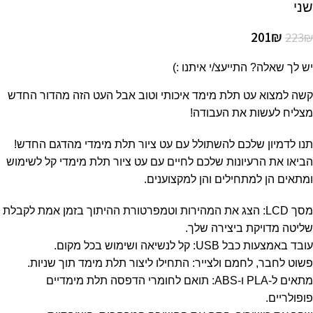
שני
201
₪
223
₪
יש לך שאלה? התייעצ/י איתנו :)
קשה למצוא עט תלת מימד איכותי וטוב אבל העט הזה מהדור החדש
מצליח לעשות את העבודה!
תנו לדמיון שלכם להשתולל עם עט ציור תלת מימדי מהדגם החדש!
הביאו את הרעיונות שלכם לחיים עם עט ציור תלת מימדי קל לשימוש
ומתאים הן למתחילים והן למקצוענים.
מסך LCD: הצג את המהירות וטמפרטורת ההיתוך בזמן אמת לקבלת
שליטה מדויקת ביצירה שלך.
עובד באמצעות כבל USB: קל לנשיאה ושימוש בכל מקום.
פשוט לחבר, לחמם ולצייר: התחילו ליצור תלת מימד תוך שניות.
מתאים ל-PLA ו-ABS: תואם לחומרי הדפסה תלת מימדיים
פופולריים.